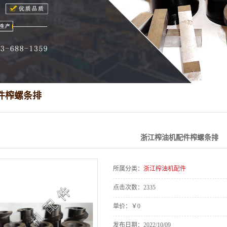
件榨螺条排
浙江榨油机配件榨螺条排
所属分类：
浙江榨油机配件
点击次数：
2335
单价：
￥0
发布日期：
2022/10/09