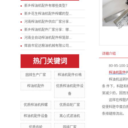
新乡榨油机配件有哪些类型？
新乡花生榨油机配件榨螺的型...
河南榨油机配件供应厂家分享...
新乡榨油机配件厂家分享：哪...
河南全自动榨油机配件榨笼部...
辉县市宏达粮油机械有限公司...
详细介绍
热门关键词
80-95-100
榨油机配件
园排生产厂家
榨油机配件价格
榨油机运转
榨油机配件
优质榨油机配件设
条 件下，料胚
渐减少的，因而
备
这样在榨膛
优质榨油机榨螺
优质齿轮厂家
促使料胚中蛋白
条排
缝隙流出。
榨油机配件设备
离心式滤油机
优质齿轮
园排厂家