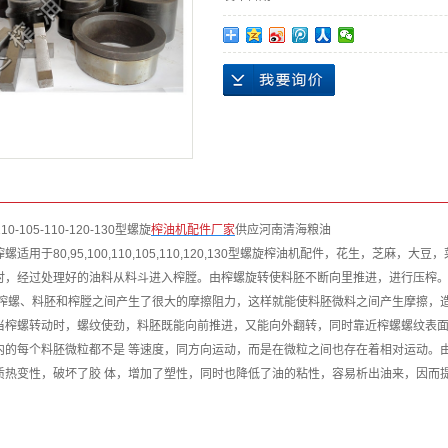
-110-105-110-120-130型螺旋
榨油机配件厂家
供应河南清海粮油
榨螺
适用于80,95,100,110,105,110,120,130型螺旋榨油机配件，花生，芝麻，
时，经过处理好的油料从料斗进入榨膛。由榨螺旋转使料胚不断向里推进，进行压榨
和榨螺、料胚和榨膛之间产生了很大的摩擦阻力，这样就能使料胚微料之间产生摩擦，
当榨螺转动时，螺纹使劲，料胚既能向前推进，又能向外翻转，同时靠近榨螺螺纹表
内的每个料胚微粒都不是 等速度，同方向运动，而是在微粒之间也存在着相对运动。
质热变性，破坏了胶 体，增加了塑性，同时也降低了油的粘性，容易析出油来，因而