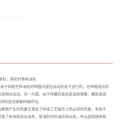
大豆，菜籽，葵花籽等榨油机
。由于料胚在榨油机的榨膛内是在运动状态下进行的，在榨膛高压的
造成相对运动。另一方面，由于榨螺的直径是逐渐增粗，螺距是逐
面的料层还随着榨轴转动。
由摩擦产生的热量又满足了榨油工艺操作上所必须的热量，有助于
提高了榨油机的出油率，使油料中的油压榨出
来，并从园排缝隙和